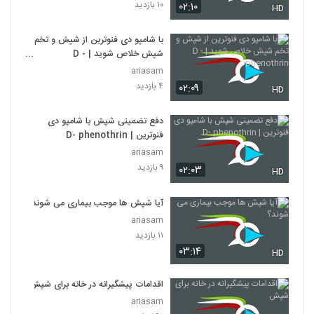
۱۰ بازدید
۰۲:۱۰
HD
با شامپو دی فنوترین از شپش و تخم
شپش خلاص شوید | D -
phenothrin
ariasam
۴ بازدید
۰۲:۰۹
HD
دفع تضمینی شپش با شامپو دی
فنوترین | D- phenothrin
ariasam
۹ بازدید
۰۲:۰۳
HD
آیا شپش ها موجب بیماری می شوند؟
ariasam
۱۱ بازدید
۰۳:۱۴
HD
اقدامات پیشگیرانه در خانه برای شپش
ariasam