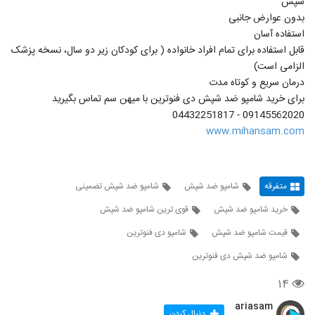
شپش
بدون عوارض جانبی
استفاده آسان
قابل استفاده برای تمام افراد خانواده ( برای کودکان زیر دو سال، نسخه پزشک
الزامی است)
درمان سریع و کوتاه مدت
برای خرید شامپو ضد شپش دی فنوترین با میهن سم تماس بگیرید
09145562020 - 04432251817
www.mihansam.com
متفرقه
شامپو ضد شپش
شامپو ضد شپش تضمینی
خرید شامپو ضد شپش
قوی ترین شامپو ضد شپش
قیمت شامپو ضد شپش
شامپو دی فنوترین
شامپو ضد شپش دی فنوترین
۱۴
ariasam
دنبال کردن