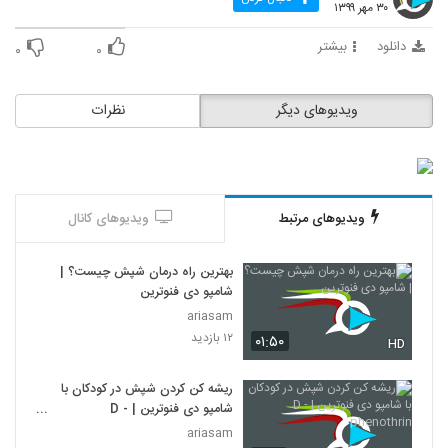
۳۰ مهر ۱۳۹۹
دانلود
بیشتر
۰
۰
ویدیوهای دیگر
نظرات
ویدیوهای مرتبط
ویدیوهای کانال
بهترین راه درمان شپش چیست؟ |
شامپو دی فنوترین
ariasam
۱۲ بازدید
۰۱:۵۰
HD
ریشه کن کردن شپش در کودکان با
شامپو دی فنوترین | D -
phenothrin
ariasam