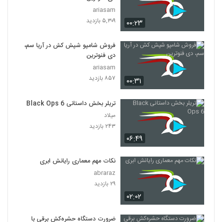
ariasam
۵,۳۰۹ بازدید
۰۰:۲۳
فروش شامپو شپش کش در آریا سم،
دی فنوترین
ariasam
۸۵۷ بازدید
۰۰:۳۱
تریلر بخش داستانی Black Ops 6
میلاد
۲۴۳ بازدید
۰۶:۴۹
نکات مهم معماری رایانش ابری
abraraz
۲۹ بازدید
۰۲:۰۲
ضرورت دستگاه حشره‌کش برقی با