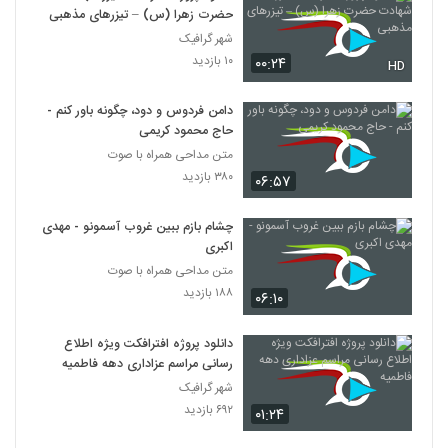
حضرت زهرا (س) – تیزرهای مذهبی
شهر گرافیک
۱۰ بازدید
۰۰:۲۴
HD
دامن فردوس و دود، چگونه باور کنم -
حاج محمود کریمی
متن مداحی همراه با صوت
۳۸۰ بازدید
۰۶:۵۷
چشام بازم ببین غروب آسمونو - مهدی
اکبری
متن مداحی همراه با صوت
۱۸۸ بازدید
۰۶:۱۰
دانلود پروژه افترافکت ویژه اطلاع
رسانی مراسم عزاداری دهه فاطمیه
شهر گرافیک
۶۹۲ بازدید
۰۱:۲۴