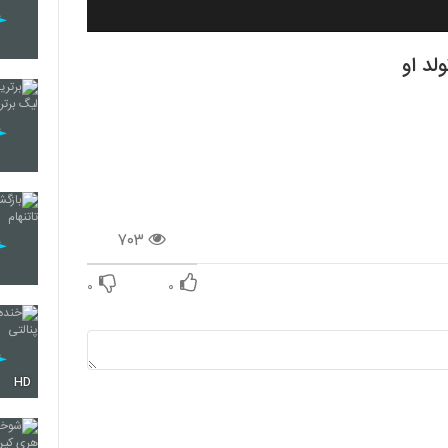
لد او
۷۰۳
۰
۰
HD