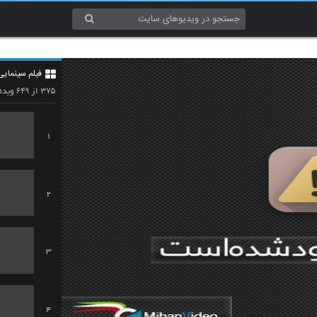
فیلم سینمایی
۶۴۹
۳۷۵
از
ویدئ
1
2
3
4