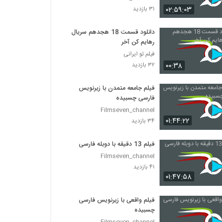
۰۲:۵۹:۰۳
۳۱ بازدید
دانلود قسمت 18 هجدهم سریال
رهایم کن آخر
فیلم تو ایرانی
۰۰:۳۸
۳۲ بازدید
فیلم جامعه متمدن با زیرنویس
فارسی چسبیده
Filmseven_channel
۰۱:۴۴:۲۲
۳۴ بازدید
فیلم 13 دقیقه با دوبله فارسی
Filmseven_channel
۴۱ بازدید
۰۱:۴۷:۵۸
فیلم واقعی با زیرنویس فارسی
چسبیده
Filmseven_channel