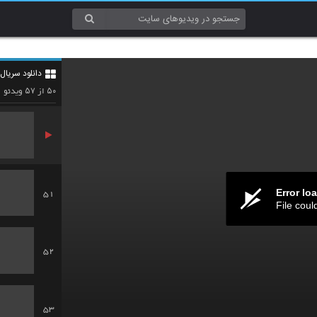
48
دانلود سریال
49
۵۷
۵۰
از
ویدئو
Error lo
51
File coul
52
53