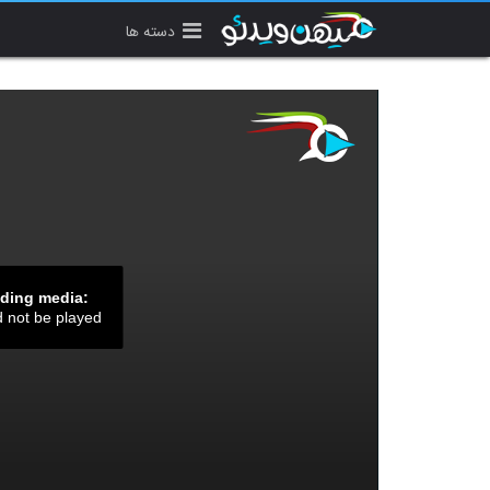
دسته ها
ading media:
d not be played