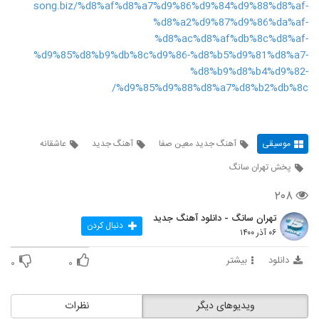
song.biz/%d8%af%d8%a7%d9%86%d9%84%d9%88%d8%af-
%d8%a2%d9%87%d9%86%da%af-
%d8%ac%d8%af%db%8c%d8%af-
%d9%85%d8%b9%db%8c%d9%86-%d8%b5%d9%81%d8%a7-
%d8%b9%d8%b4%d9%82-
%d9%85%d9%88%d8%a7%d8%b2%db%8c/
موسیقی
آهنگ جدید معین صفا
آهنگ جدید
عاشقانه
پخش تهران سانگ
۲۰۸
تهران سانگ - دانلود آهنگ جدید
دنبال کردن
۰۶ آذر ۱۴۰۰
دانلود
بیشتر
۰
۰
ویدیوهای دیگر
نظرات