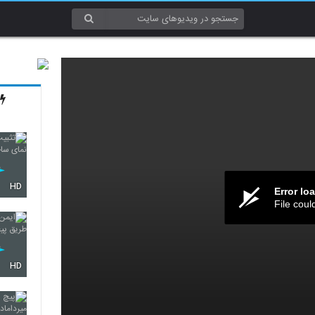
HD
Error lo
File coul
HD