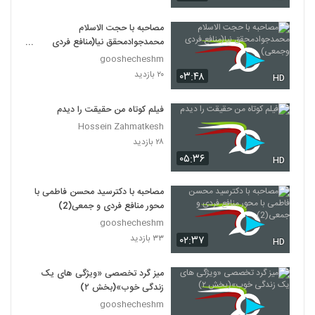
مصاحبه با حجت الاسلام
محمدجوادمحقق نیا(منافع فردی
وجمعی)
gooshecheshm
۲۰ بازدید
۰۳:۴۸
HD
فیلم کوتاه من حقیقت را دیدم
Hossein Zahmatkesh
۲۸ بازدید
۰۵:۳۶
HD
مصاحبه با دکترسید محسن فاطمی با
محور منافع فردی و جمعی(2)
gooshecheshm
۳۳ بازدید
۰۲:۳۷
HD
میز گرد تخصصی «ویژگی های یک
زندگی خوب»(بخش ۲)
gooshecheshm