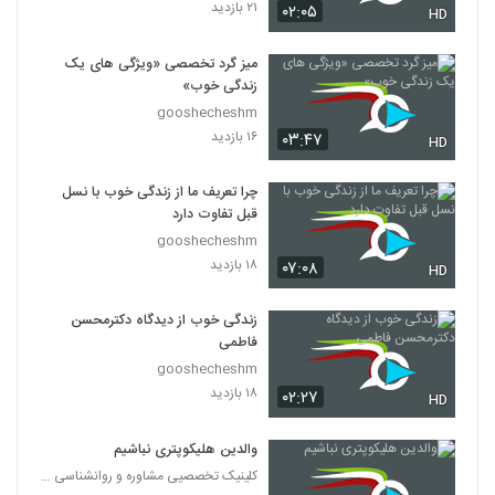
۲۱ بازدید
۰۲:۰۵
HD
میز گرد تخصصی «ویژگی های یک
زندگی خوب»
gooshecheshm
۱۶ بازدید
۰۳:۴۷
HD
چرا تعریف ما از زندگی خوب با نسل
قبل تفاوت دارد
gooshecheshm
۱۸ بازدید
۰۷:۰۸
HD
زندگی خوب از دیدگاه دکترمحسن
فاطمی
gooshecheshm
۱۸ بازدید
۰۲:۲۷
HD
والدین هلیکوپتری نباشیم
کلینیک تخصصیی مشاوره و روانشناسی خانواده ایرانی