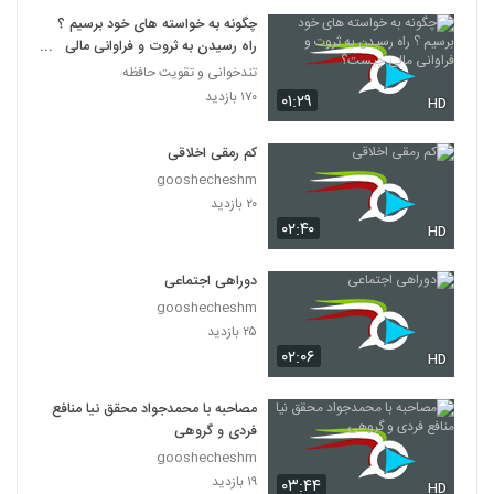
چگونه به خواسته های خود برسیم ؟
راه رسیدن به ثروت و فراوانی مالی
چیست؟
تندخوانی و تقویت حافظه
۱۷۰ بازدید
۰۱:۲۹
HD
کم رمقی اخلاقی
gooshecheshm
۲۰ بازدید
۰۲:۴۰
HD
دوراهی اجتماعی
gooshecheshm
۲۵ بازدید
۰۲:۰۶
HD
مصاحبه با محمدجواد محقق نیا منافع
فردی و گروهی
gooshecheshm
۱۹ بازدید
۰۳:۴۴
HD