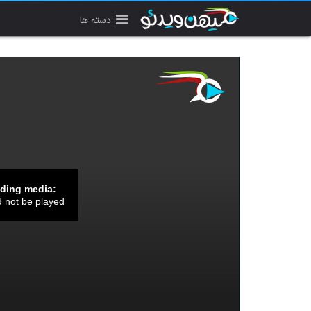
دسته ها
ading media:
d not be played