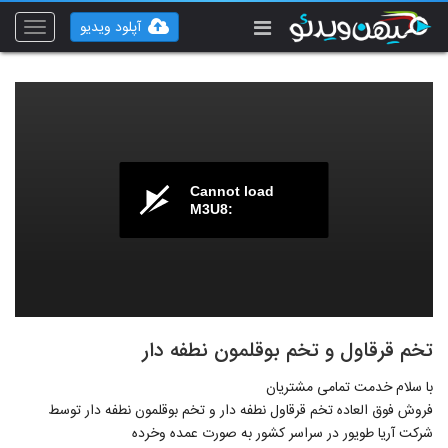
آپلود ویدیو
Toggle
vigation
Cannot load
M3U8:
تخم قرقاول و تخم بوقلمون نطفه دار
با سلام خدمت تمامی مشتریان
فروش فوق العاده تخم قرقاول نطفه دار و تخم بوقلمون نطفه دار توسط
شرکت آریا طویور در سراسر کشور به صورت عمده وخرده