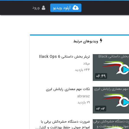
ورود
آپلود ویدیو
ویدیوهای مرتبط
تریلر بخش داستانی Black Ops 6
میلاد
۲۴۴ بازدید
۰۶:۴۹
نکات مهم معماری رایانش ابری
abraraz
۲۹ بازدید
۰۲:۰۲
ضرورت دستگاه حشره‌کش برقی با
امواج صوتی: حفظ بهداشت و کنترل