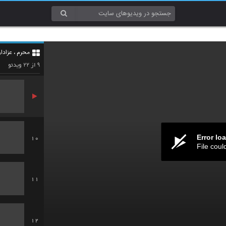
7
محرم ، عزادا
8
۲۲
۹
از
ویدئو
Error lo
10
File coul
11
12