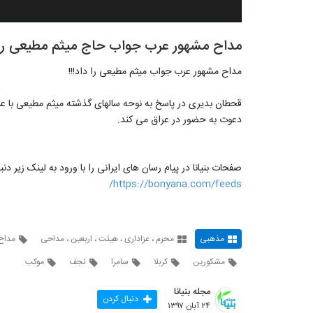
مداح مشهور عرب جواب حاج میثم مطیعی را 
مداح مشهور عرب جواب میثم مطیعی را داد!!!
قحطان بدیری در پاسخ به نوحه سالهای گذشته میثم مطیعی با عنو
دعوت به حضور در عراق می کند.
صفحات بنیانا در پیام رسان های ایرانی را با ورود به لینک زیر دنب
https://bonyana.com/feeds/
مذهبی
محرم ، عزاداری ، هیئت ، اربعین ، مداحی
مداح
مشکورین
کربلا
سامرا
نجف
موکب
مجله بنیانا
دنبال کردن
۲۴ آبان ۱۳۹۷