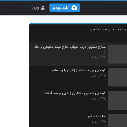
برنامه جاذبه با حضور استاد پناهیان - موکب رسانه
ای شبکه افق - 4 آبان 97
ورود
آپلود ویدیو
۲۶۰ بازدید
جلوی آیینه خودمو میبینم | مداحی
ری ، هیئت ، اربعین ، مداحی
۶۵۰ بازدید
مداح مشهور عرب جواب حاج میثم مطیعی را داد
!
۳۲۹ بازدید
کربلایی جواد مقدم | زائرتم با یه سلام
۴۰۷ بازدید
کربلایی حسین طاهری | الهی جونم فدات
۴۷۲ بازدید
جا مانده ایم ...
۳۴۸ بازدید