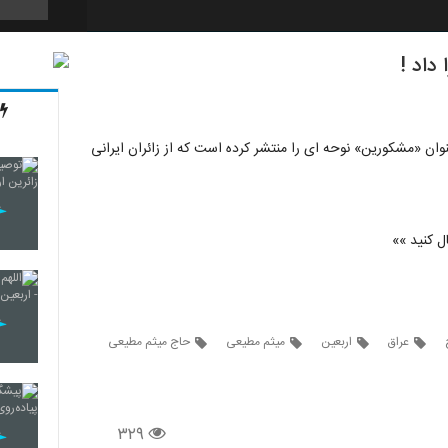
داد !
13
ان «مشکورین» نوحه ای را منتشر کرده است که از زائران ایرانی
14
15
ال کنید »»
16
عراق
اربعین
میثم مطیعی
حاج میثم مطیعی
17
۳۲۹