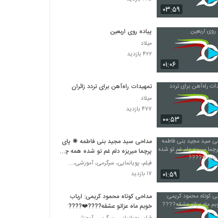
۰۳:۵۹
پیاده روی اربعین
میلاد
۴۲۲ بازدید
۰۱:۰۶
تمهیدات راه‌آهن برای تردد زائران
میلاد
۴۷۷ بازدید
۰۰:۵۳
مداحی سید مجید بنی فاطمه ✺ پای
پرچما میریزه دلم غم تو شده همه چیز
دلم ✺????
فیلم، پویانمایی، سرگرمی، آموزشی،....
۰۱:۵۹
۱۷ بازدید
مداحی کوتاه محمود کریمی: ارباب
خوبم ماه عزاتو عشقه????❤️????
فیلم، پویانمایی، سرگرمی، آموزشی،....