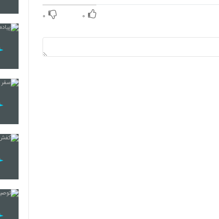
۰
۰
18
19
20
21
22