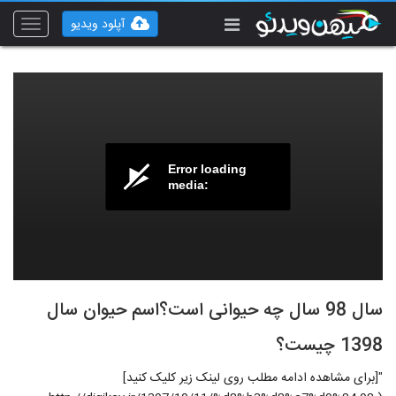
آپلود ویدیو
Toggle
vigation
Error loading
media:
سال 98 سال چه حیوانی است؟اسم حیوان سال
1398 چیست؟
"[برای مشاهده ادامه مطلب روی لینک زیر کلیک کنید]