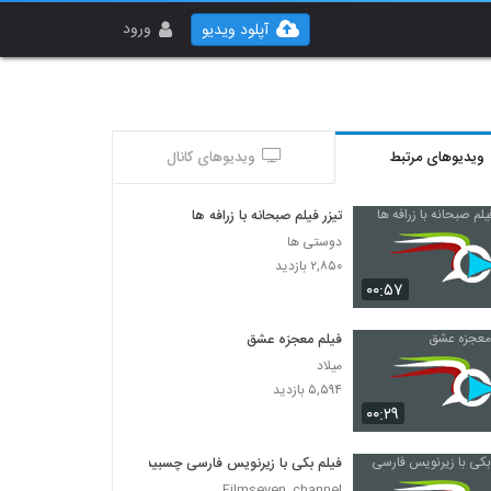
ورود
آپلود ویدیو
ویدیوهای مرتبط
ویدیوهای کانال
تیزر فیلم صبحانه با زرافه ها
دوستی ها
۲,۸۵۰ بازدید
۰۰:۵۷
فیلم معجزه عشق
میلاد
۵,۵۹۴ بازدید
۰۰:۲۹
فیلم بکی با زیرنویس فارسی چسبیده
Filmseven_channel