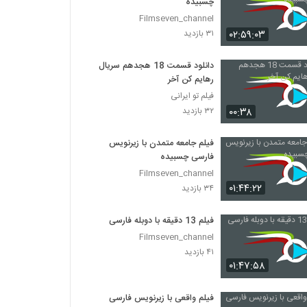
چسبیده
Filmseven_channel
۰۲:۵۹:۰۳
۳۱ بازدید
دانلود قسمت 18 هجدهم سریال
رهایم کن آخر
فیلم تو ایرانی
۰۰:۳۸
۳۲ بازدید
فیلم جامعه متمدن با زیرنویس
فارسی چسبیده
Filmseven_channel
۰۱:۴۴:۲۲
۳۴ بازدید
فیلم 13 دقیقه با دوبله فارسی
Filmseven_channel
۴۱ بازدید
۰۱:۴۷:۵۸
فیلم واقعی با زیرنویس فارسی