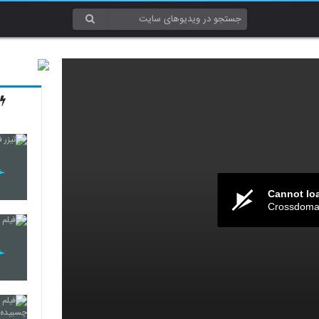
Cannot lo
Crossdomai