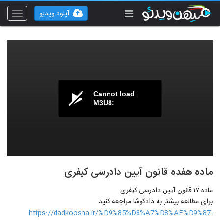
آپلود ویدیو
Toggle
vigation
Cannot load
M3U8:
ماده هفده قانون آیین دادرسی کیفری
ماده ۱۷ قانون آیین دادرسی کیفری
برای مطالعه بیشتر به دادکوشا مراجعه کنید
https://dadkoosha.ir/%D9%85%D8%A7%D8%AF%D9%87-