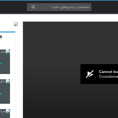
Cannot lo
Crossdomai