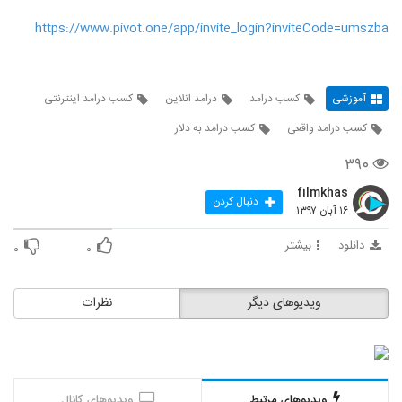
https://www.pivot.one/app/invite_login?inviteCode=umszba
آموزشی
کسب درامد
درامد انلاین
کسب درامد اینترنتی
کسب درامد واقعی
کسب درامد به دلار
۳۹۰
filmkhas
دنبال کردن
۱۶ آبان ۱۳۹۷
دانلود
بیشتر
۰
۰
ویدیوهای دیگر
نظرات
ویدیوهای مرتبط
ویدیوهای کانال