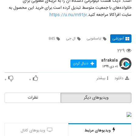
است. دیگ هشت کیلوگرمی دستگاه آن را به گزینه‌ی مطلوبی برای
خانواده‌های با جمعیت متوسط تبدیل کرده است.برای خرید این محصول به
سایت افراکالا مراجعه کنید.
https://u.nu/m91jv
آموزشی
لباسشویی
ال جی
845
۲۲۹
afrakala
دنبال کردن
۰۱ دی ۱۳۹۹
دانلود
بیشتر
۰
۰
ویدیوهای دیگر
نظرات
ویدیوهای مرتبط
ویدیوهای کانال