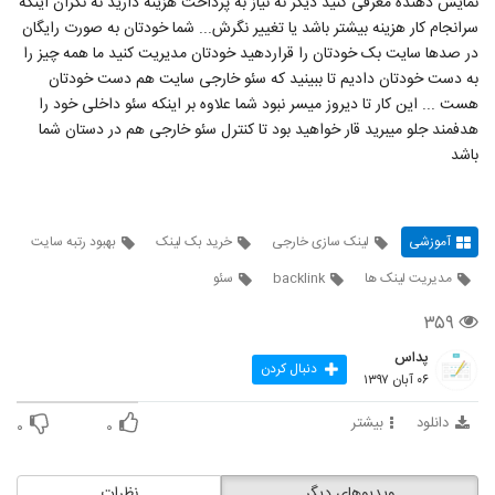
نمایش دهنده معرفی کنید دیگر نه نیاز به پرداخت هزینه دارید نه نگران اینکه
سرانجام کار هزینه بیشتر باشد یا تغییر نگرش... شما خودتان به صورت رایگان
در صدها سایت بک خودتان را قراردهید خودتان مدیریت کنید ما همه چیز را
به دست خودتان دادیم تا ببینید که سئو خارجی سایت هم دست خودتان
هست ... این کار تا دیروز میسر نبود شما علاوه بر اینکه سئو داخلی خود را
هدفمند جلو میبرید قار خواهید بود تا کنترل سئو خارجی هم در دستان شما
باشد
آموزشی
لینک سازی خارجی
خرید بک لینک
بهبود رتبه سایت
مدیریت لینک ها
backlink
سئو
۳۵۹
پداس
دنبال کردن
۰۶ آبان ۱۳۹۷
دانلود
بیشتر
۰
۰
ویدیوهای دیگر
نظرات