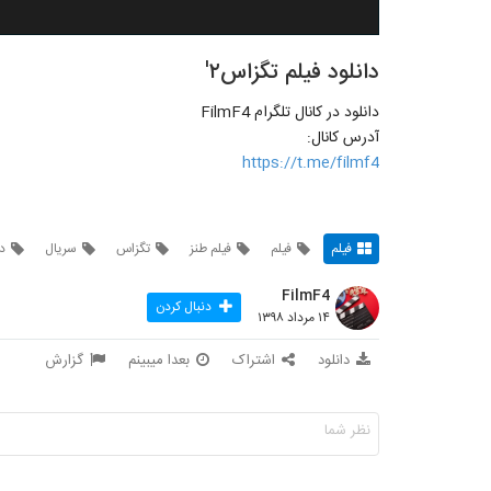
دانلود فیلم تگزاس۲'
دانلود در کانال تلگرام FilmF4
آدرس کانال:
https://t.me/filmf4
فیلم
فیلم
فیلم طنز
تگزاس
سریال
دا
FilmF4
دنبال کردن
۱۴ مرداد ۱۳۹۸
دانلود
اشتراک
بعدا میبینم
گزارش