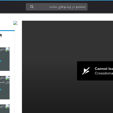
Cannot lo
Crossdomai