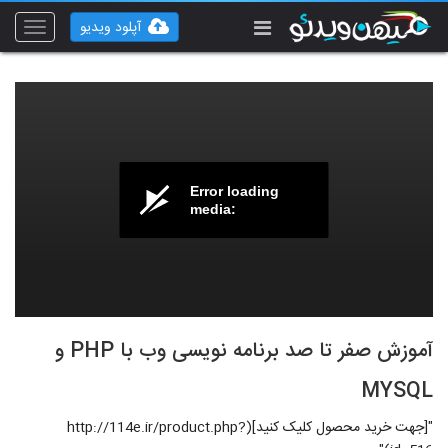
آپلود ویدیو
Toggle
vigation
Error loading
media:
آموزش صفر تا صد برنامه نویسی وب با PHP و
MYSQL
"[جهت خرید محصول کلیک کنید](http://114e.ir/product.php?