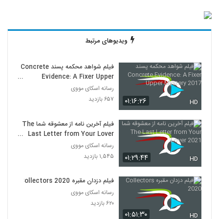
ویدیوهای مرتبط
فیلم شواهد محکمه پسند Concrete
Evidence: A Fixer Upper
Mystery 2017
رسانه اسکای مووی
۶۵۷ بازدید
۰۱:۱۶:۲۶
HD
فیلم آخرین نامه از معشوقه شما The
Last Letter from Your Lover
2021
رسانه اسکای مووی
۱,۵۴۵ بازدید
۰۱:۲۹:۴۴
HD
فیلم دزدان مقبره Collectors 2020
رسانه اسکای مووی
۶۲۰ بازدید
۰۱:۵۱:۳۰
HD