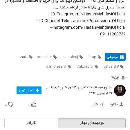
افزار و سمپلر های DJ ... دوستان میتوانند برای خرید و اطلاعات و مشاوره در
ضمینه سمپل های DJ با ما در ارتباط باشند ...
ID Telegram.me/HasanMahdaviOfficial---
ID Channel Telegram.me/Percussion_Official---
Instagram.com/HasanMahdaviOfficial--
09111200739
موسیقی
loop
sampledj
oneshot
zarb
samplezarb
traktorpro
virtualdj8
۴۵۲
اولین مرجع تخصصی پرکاشن های دیجیتال در ایران
دنبال کردن
۲۲ فروردین ۱۳۹۷
دانلود
بیشتر
۰
۰
ویدیوهای دیگر
نظرات