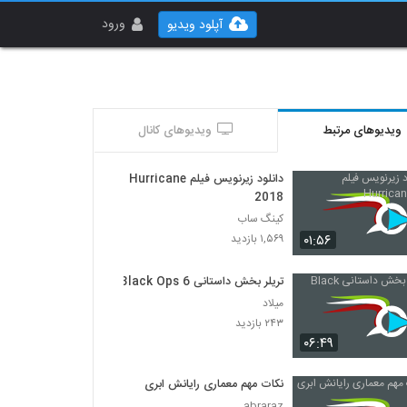
ورود
آپلود ویدیو
ویدیوهای مرتبط
ویدیوهای کانال
دانلود زیرنویس فیلم Hurricane
2018
کینگ ساب
۰۱:۵۶
۱,۵۶۹ بازدید
تریلر بخش داستانی Black Ops 6
میلاد
۲۴۳ بازدید
۰۶:۴۹
نکات مهم معماری رایانش ابری
abraraz