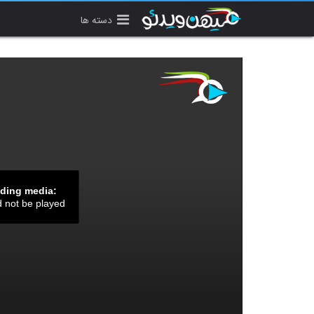
دسته ها
ading media:
d not be played