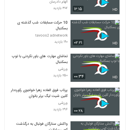
Episode 38 short cut
الهام دادرسان
۳۰۷ بازدید
۱۲:۱۵
HD
10 حرکت مسابقات شب گذشته ی
بسکتبال
tavoos2 adnetwork
۱۹۰ بازدید
۰۲:۲۱
HD
تماشای مهارت های باور نکردنی با توپ
بسکتبال
ورزشی
۲۵۰ بازدید
۰۰:۳۴
HD
پرتاب فوق‌ العاده زهرا خواجوی رکورددار
کلین شیت لیگ برتر بانوان
ورزشی
۲۹۶ بازدید
۰۰:۲۸
واکنش ستارگان فوتبال به درگذشت
کوبی برایانت