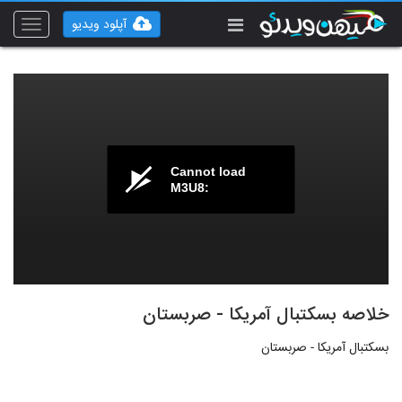
آپلود ویدیو
Toggle
vigation
Cannot load
M3U8:
خلاصه بسکتبال آمریکا - صربستان
بسکتبال آمریکا - صربستان