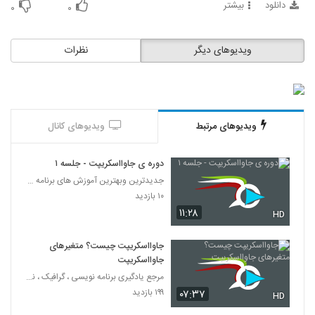
دانلود
بیشتر
40
۰
۰
021041 - آموزش JavaScript سری دوم
ویدیوهای دیگر
نظرات
۴۹۸ بازدید
41
021042 - آموزش JavaScript سری دوم
۴۰۴ بازدید
42
ویدیوهای مرتبط
ویدیوهای کانال
021043 - آموزش JavaScript سری دوم
دوره ی جاوااسکریپت - جلسه ۱
۴۵۸ بازدید
43
جدیدترین وبهترین آموزش های برنامه نویسی به زبان فا
۱۰ بازدید
021044 - آموزش JavaScript سری دوم
۱۱:۲۸
HD
۴۴۴ بازدید
44
جاوااسکریپت چیست؟ متغیرهای
جاوااسکریپت
021045 - آموزش JavaScript سری دوم
مرجع یادگیری برنامه نویسی ، گرافیک ، نرم افزار های
۴۲۸ بازدید
45
۱۹۹ بازدید
۰۷:۳۷
HD