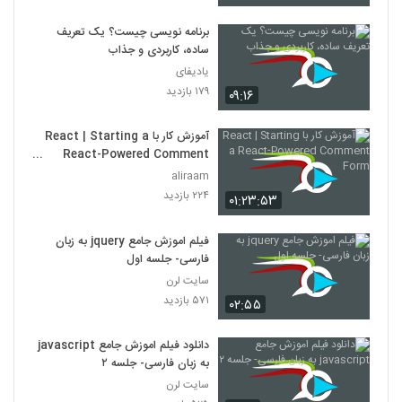
برنامه نویسی چیست؟ یک تعریف
021052 - آموزش JavaScript سری دوم
ساده، کاربردی و جذاب
۳۷۶ بازدید
52
یادیفای
۱۷۹ بازدید
۰۹:۱۶
021053 - آموزش JavaScript سری دوم
۳۷۹ بازدید
53
آموزش کار با React | Starting a
React-Powered Comment
Form
021054 - آموزش JavaScript سری دوم
aliraam
۳۷۲ بازدید
۲۲۴ بازدید
۰۱:۲۳:۵۳
54
فیلم اموزش جامع jquery به زبان
021055 - آموزش JavaScript سری دوم
فارسی- جلسه اول
۳۵۰ بازدید
55
سایت لرن
۵۷۱ بازدید
۰۲:۵۵
021056 - آموزش JavaScript سری دوم
۳۹۰ بازدید
56
دانلود فیلم اموزش جامع javascript
به زبان فارسی- جلسه ۲
سایت لرن
021057 - آموزش JavaScript سری دوم