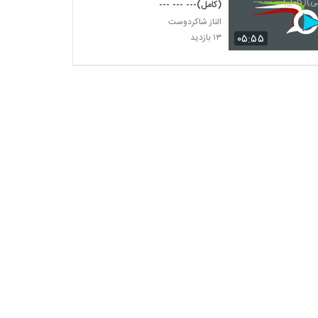
(کامل)--- --- ---
الناز شاکردوست
۰۵:۵۵
۱۳ بازدید