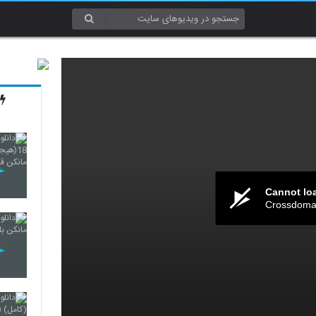
Cannot lo
Crossdomai