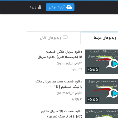
ورود
آپلود ویدیو
ویدیوهای مرتبط
ویدیوهای کانال
دانلود سریال مانکن قسمت
18(هیجده)(کامل)| دانلود سریال
مانکن قسمت هجدهم- --
تلگرام: simadl_ir@
۰۵:۵۵
۱۷ بازدید
دانلود قسمت هجدهم سریال مانکن
با لینک مستقیم | 18---- -
تلگرام: simadl_ir@
۰۵:۵۵
۱۹ بازدید
دانلود قسمت 18 سریال مانکن
(کامل) (با ترافیک نیم بها)