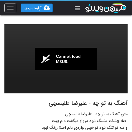
آپلود ویدیو
Toggle
vigation
Cannot load
M3U8:
آهنگ به تو چه - علیرضا طلیسچی
متن آهنگ به تو چه - علیرضا طلیسچی
اصلا چشات قشنگ نبود دروغ میگفت دلم بهت
واسه تو تنگ نبود تو خیلی واردی دلم اصلا زرنگ نبود