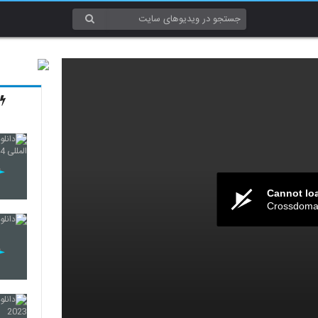
Cannot lo
Crossdomai