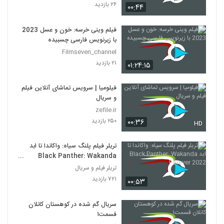
مگس - Fly 2010
۲۶ بازدید
۰۰:۴۴
۶۴ بازدید
313
فیلم وینی خرسه: خون و عسل 2023
با زیرنویس فارسی چسبیده
پلنگ صورتی 13
Filmseven_channel
۱۰۵ بازدید
314
۲۱ بازدید
۰۱:۲۴:۱۵
پلنگ صورتی 14
فیلومیا | سرویس تماشای آنلاین فیلم
۱۰۸ بازدید
و سریال
315
zefile.ir
۲۵۰ بازدید
۰۰:۳۶
پروفسور دیوانه - The Nutty Professor
HD
1963
316
۸۶ بازدید
تریلر فیلم پلنگ سیاه: واکاندا تا ابد
Black Panther: Wakanda
ازدواج مهدوی
Forever 2022
تریلر فیلم و سریال
۱۱۲ بازدید
317
۷۲۱ بازدید
۰۰:۵۳
بدون تاریخ، بدون امضا
سریال گم شده در کوهستان کانلان
۲۴۱ بازدید
قسمت۱
318