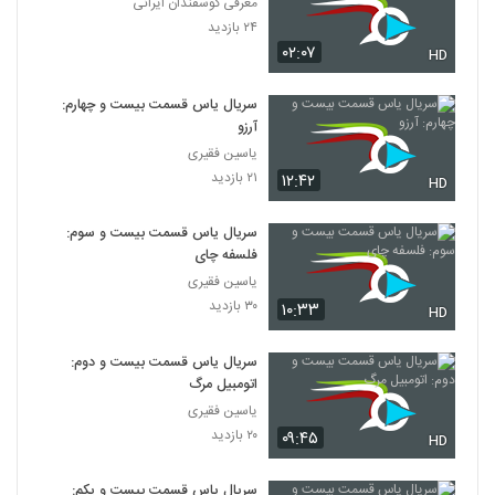
معرفی گوسفندان ایرانی
۱۳۳ بازدید
324
۲۴ بازدید
۰۲:۰۷
HD
قلعه عقاب ها - Where Eagles Dare 1968
۱۰۷ بازدید
325
سریال یاس قسمت بیست و چهارم:
آرزو
یاسین فقیری
جان ویک 3 : پارابلوم - John Wick : 3 :
Parabellum 2019
۲۱ بازدید
۱۲:۴۲
HD
326
۱۶۱ بازدید
سریال یاس قسمت بیست و سوم:
خط بالکان - The Balkan Line 2019
فلسفه چای
۱۹۰ بازدید
327
یاسین فقیری
۳۰ بازدید
۱۰:۳۳
HD
سه کله پوک ماجراجو 4 - We Bare Bears
2014
سریال یاس قسمت بیست و دوم:
328
۱۷۲ بازدید
اتومبیل مرگ
یاسین فقیری
قاتلین وو ۱
۲۰ بازدید
۰۹:۴۵
HD
۱۱۲ بازدید
329
سریال یاس قسمت بیست و یکم: