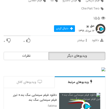
فیلم تاریخی
فیدل کاسترو
نما
فیلم انقلابی
307
Che Part Two
ال دورادو - El Dorado 1966
۱۵۵
۱۰۱ بازدید
308
حق پو
دنبال کردن
۱۲ مرداد ۱۳۹۸
ابوت و کاستلو درملاقات مومیایی
۱۳۰ بازدید
دانلود
بیشتر
۰
۰
309
خانهٔ کوچک 59
ویدیوهای دیگر
نظرات
۱۴۷ بازدید
310
خانهٔ کوچک 60
۹۱ بازدید
311
ویدیوهای مرتبط
ویدیوهای کانال
هویج دیوانه - Carrot Crazy
دانلود فیلم سینمایی سگ بند+ تیزر
۷۰ بازدید
312
فیلم سینمایی سگ بند
fatima