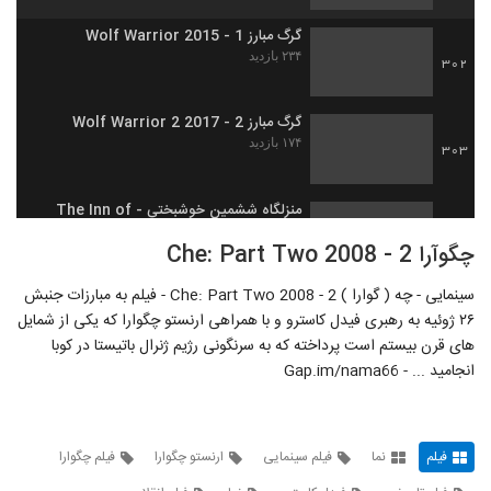
گرگ مبارز 1 - Wolf Warrior 2015
۲۳۴ بازدید
302
گرگ مبارز 2 - Wolf Warrior 2 2017
۱۷۴ بازدید
303
منزلگاه ششمین خوشبختی - The Inn of
the Sixth Happiness 1958
304
چگوآرا 2 - Che: Part Two 2008
۱۲۲ بازدید
سینمایی - چه ( گوارا ) 2 - Che: Part Two 2008 - فیلم به مبارزات جنبش
در دل دریا - In the Heart of the Sea
2015
۲۶ ژوئیه به رهبری فیدل کاسترو و با همراهی ارنستو چگوارا که یکی از شمایل
305
۱۵۷ بازدید
های قرن بیستم است پرداخته که به سرنگونی رژیم ژنرال باتیستا در کوبا
انجامید ... - Gap.im/nama66
آتش در دشت - Fires on the Plain 1959
۱۳۲ بازدید
306
فیلم
نما
فیلم سینمایی
ارنستو چگوارا
فیلم چگوارا
ابوت و کاستلو در لژیون خارجی
۱۳۱ بازدید