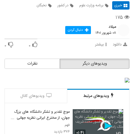
خبری
برنامه وزارت علوم
در کشور
نخبگان
۱۷۵
میلاد
دنبال کردن
۰۸ شهریور ۱۴۰۱
دانلود
بیشتر
۰
۰
ویدیوهای دیگر
نظرات
ویدیوهای مرتبط
ویدیوهای کانال
موج تقدیر و تشکر دانشگاه های بزرگ
جهان، از مخترع ایرانی نظریه جهانی
MFT پروفسور محمدشریف ملک زاده
فهم
۳۷۶ بازدید
۰۱:۴۱
HD