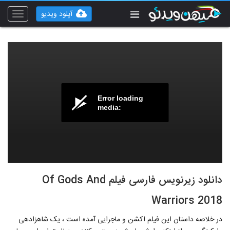
آپلود ویدیو
Toggle
vigation
Error loading
media:
دانلود زیرنویس فارسی فیلم Of Gods And
Warriors 2018
در خلاصه داستان این فیلم اکشن و ماجرایی آمده است ، یک شاهزاده‎ی