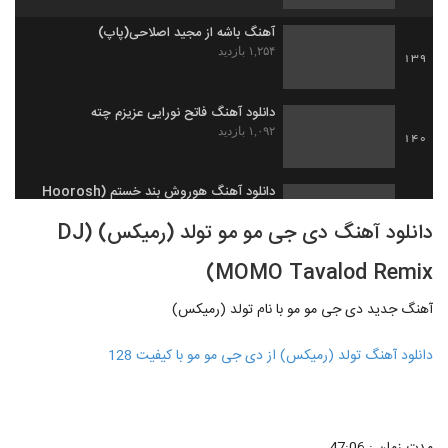
آهنگ باشه از مجید اصلاحی(پاپ)
۱,۲۵۴ بازدید
139
دانلود آهنگ فاتح نورایی عزیزم چته
۱,۰۹۲ بازدید
140
دانلود آهنگ هوروش بند خستم (Hoorosh
Band Khaastam)
141
دانلود آهنگ دی جی مو مو تولد (رمیکس) (DJ
۱,۷۰۸ بازدید
MOMO Tavalod Remix)
دانلود آهنگ وحید یگانه سن منیم سن
۱,۹۷۷ بازدید
142
آهنگ جدید دی جی مو مو با نام تولد (رمیکس)
دانلود آهنگ تولد (رمیکس) از دی جی مو مو با کیفیت 128