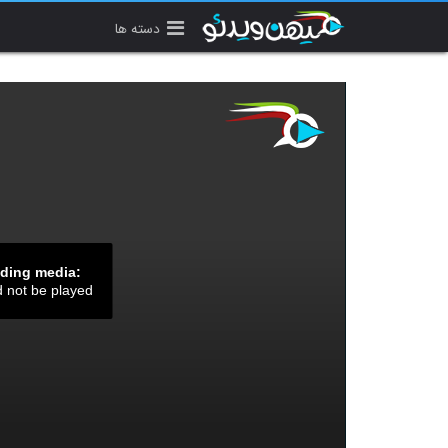
دسته ها
ading media:
d not be played