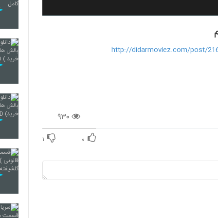
http://didarmoviez.com/post/21
۹۳۰
۱
۰