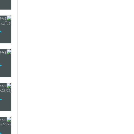
260
261
262
263
264