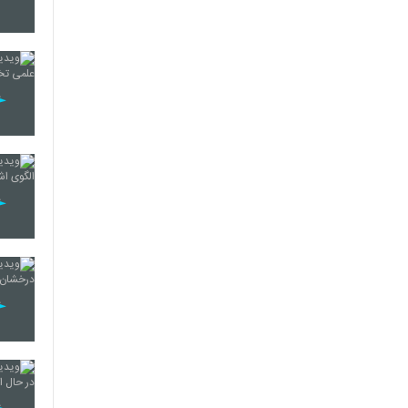
265
266
267
268
269
270