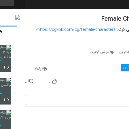
249
https://cgkok.com/cg/female-characters/
250
کتر زن
موشن گرافیک
ردن
HD
۲۰۹
251
۰
۰
252
HD
253