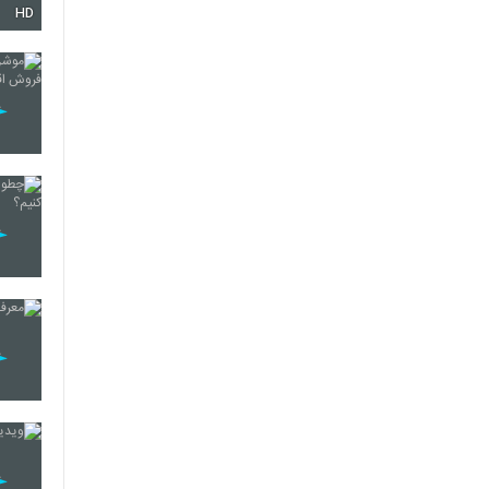
HD
254
255
256
257
258
259