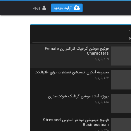
پروژه موشن گرافیک سرمایه گذاری Business
Investment
ورود
آپلود ویدیو
۱۶۰ بازدید
دانلود فوتیج انیمیشن حیوانات Looping
Cartoon Animals Pack
ک
۱۸۷ بازدید
و
فوتیج موشن گرافیک کاراکتر زن Female
Characters
۲۰۹ بازدید
مجموعه آیکون انیمیشن تعطیلات برای افترافکت
۱۶۴ بازدید
پروژه آماده موشن گرافیک شرکت مدرن
۱۸۸ بازدید
فوتیج انیمیشن مرد در استرس Stressed
Businessman
۲۲۸ بازدید