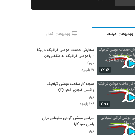
مجموعه آیکون فوتیج انیمیشن اقتصاد Finance
Icons Pack
۱۹۴ بازدید
ویدیوهای مرتبط
ویدیوهای کانال
پروژه آماده افترافکت تیزر معرفی اپلیکیشن
Mobile App Landing Page Promo
۱۷۸ بازدید
سفارش خدمات موشن گرافیک درنیکا
- با موشن گرافیک به شگفتی‌های
بصری پویا شوید
پروژه آماده تیزر تبلیغاتی موشن گرافیک Studio
درنیکا
Promo
۰۲:۱۶
۲۱ بازدید
۱۸۷ بازدید
نمونه کار ساخت موشن گرافیک
کیت ابزار موشن گرافیک حرکت دست Hand
واکسن کرونای فخرا (۲)
Explainer Kit
فهار
۱۹۰ بازدید
۰۱:۰۰
۱۲۶ بازدید
مجموعه موشن گرافیک فوتیج پزشکی
۲۱۳ بازدید
طراحی موشن گرافی تبلیغاتی برای
باتری صبا کارا
فهار