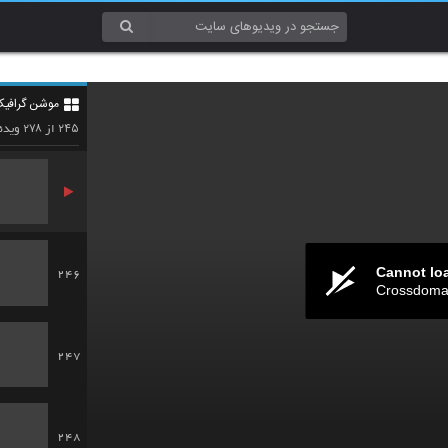
243
موشن گرافی
244
۲۷۸
۲۴۵
از
ویدئ
Cannot lo
246
Crossdomai
247
248