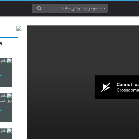
Cannot lo
Crossdomai