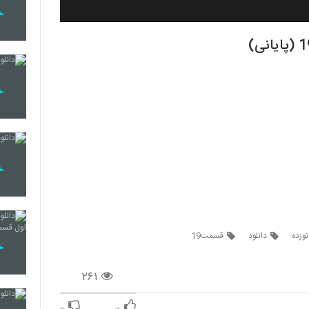
وزده
دانلود
قسمت19
۲۶۱
۰
۰