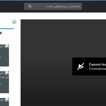
Cannot lo
Crossdomai