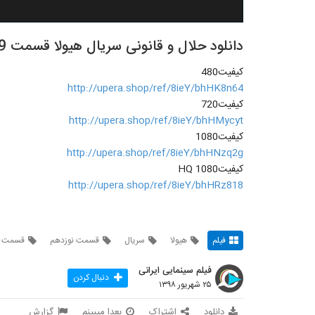
دانلود حلال و قانونی سریال هیولا قسمت 19 (پایانی)
کیفیت480
http://upera.shop/ref/8ieY/bhHK8n64
کیفیت720
http://upera.shop/ref/8ieY/bhHMycyt
کیفیت1080
http://upera.shop/ref/8ieY/bhHNzq2g
کیفیتHQ 1080
http://upera.shop/ref/8ieY/bhHRz818
فیلم
هیولا
سریال
قسمت نوزدهم
قسمت ن
فیلم سینمایی ایرانی
دنبال کردن
۲۵ شهریور ۱۳۹۸
دانلود
اشتراک
بعدا میبینم
گزارش