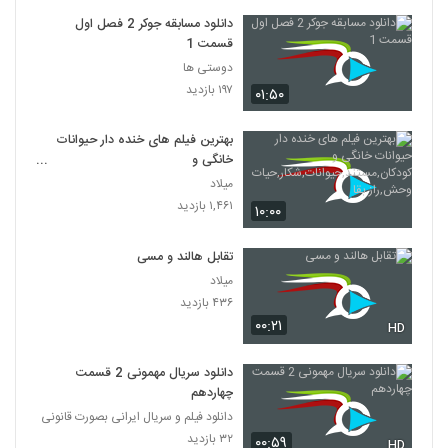
دانلود مسابقه جوکر 2 فصل اول
قسمت 1
دوستی ها
۱۹۷ بازدید
۰۱:۵۰
بهترین فیلم های خنده دار حیوانات
خانگی و
کودکان,مستند,حیوانات,شکار,حیات
میلاد
وحش,راز بقا
۱,۴۶۱ بازدید
۱۰:۰۰
تقابل هالند و مسی
میلاد
۴۳۶ بازدید
۰۰:۲۱
HD
دانلود سریال مهمونی 2 قسمت
چهاردهم
دانلود فیلم و سریال ایرانی بصورت قانونی
۳۲ بازدید
۰۰:۵۹
HD