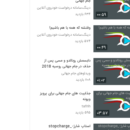
جام جهانی
دینگ،سامانه درخواست خودروی آنلاین
۰۰:۵۹
۶۳۴ بازدید
وقتشه که همه با هم باشیم!
دینگ،سامانه درخواست خودروی آنلاین
۵۷۴ بازدید
۰۰:۴۹
دابسمش رونالدو و مسی پس از
حذف در جام جهانی روسیه 2018
ویدئوهای جام جهانی
۰۱:۰۲
۸۰۸ بازدید
جذابیت های جام جهانی برای پرویز
وپونه
tafrih
۰۳:۵۷
۵۹۵ بازدید
استاپ شارژ-stopcharge_