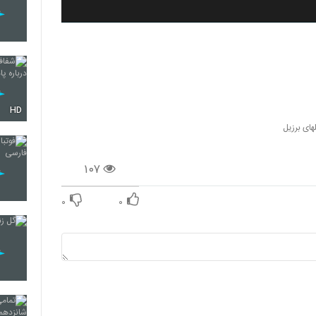
HD
های برزیل
۱۰۷
۰
۰