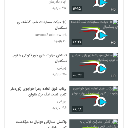
Episode 38 short cut
الهام دادرسان
۳۰۷ بازدید
۱۲:۱۵
HD
10 حرکت مسابقات شب گذشته ی
بسکتبال
tavoos2 adnetwork
۱۹۱ بازدید
۰۲:۲۱
HD
تماشای مهارت های باور نکردنی با توپ
بسکتبال
ورزشی
۲۵۰ بازدید
۰۰:۳۴
HD
پرتاب فوق‌ العاده زهرا خواجوی رکورددار
کلین شیت لیگ برتر بانوان
ورزشی
۲۹۶ بازدید
۰۰:۲۸
واکنش ستارگان فوتبال به درگذشت
کوبی برایانت