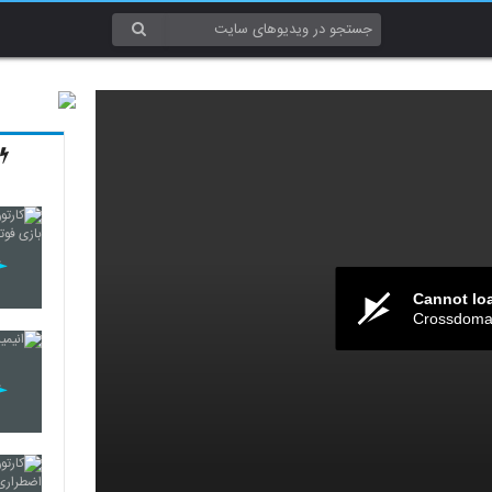
Cannot lo
Crossdomai