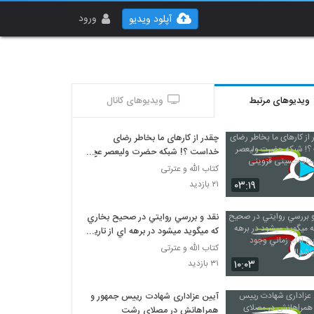
ورود
آپلود ویدیو
ویدیوهای مرتبط
ویدیوهای کانال
چقدر از کارهای ما بخاطر رضای
خداست ؟! شبکه حضرت ولیعصر عج
... استاد حسینی قزوینی
کتاب الله و عترتی
۰۳:۱۹
۲۱ بازدید
نقد و بررسي روايتي در صحيح بخاري
که ميگويد ميشود در برهه اي از تاريخ
امام زماني وجود نداشته باشد!!
کتاب الله و عترتی
۱۰:۰۳
۳۱ بازدید
آیین عزاداری شهادت رییس جمهور و
همراهانش در مصلای رشت