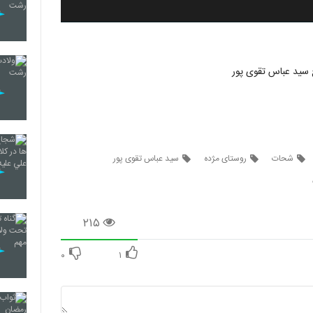
سید عباس تقوی پور
شحات
روستای مژده
سید عباس تقوی پور
۲۱۵
۰
۱