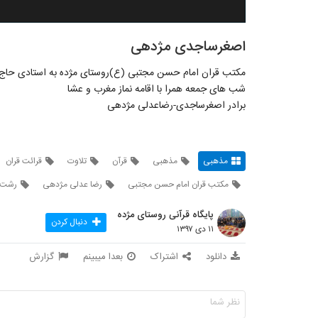
اصغرساجدی مژدهی
مکتب قران امام حسن مجتبی (ع)روستای مژده به استادی حاج 
شب های جمعه همرا با اقامه نماز مغرب و عشا
برادر اصغرساجدی-رضاعدلی مژدهی
مذهبی
مذهبی
قرآن
تلاوت
قرائت قران
مکتب قران امام حسن مجتبی
رضا عدلی مژدهی
رشت
پایگاه قرآنی روستای مژده
دنبال کردن
۱۱ دی ۱۳۹۷
دانلود
اشتراک
بعدا میبینم
گزارش