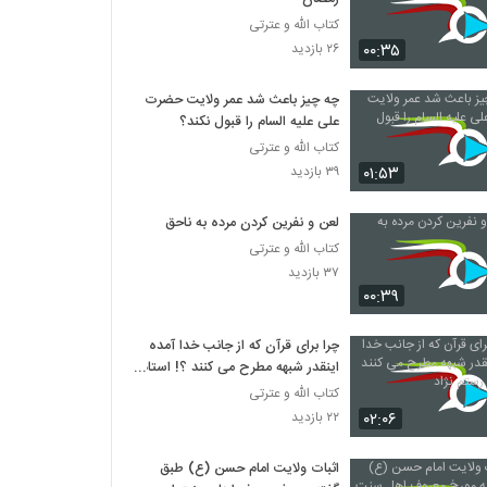
کتاب الله و عترتی
۰۰:۳۵
۲۶ بازدید
چه چیز باعث شد عمر ولایت حضرت
علی علیه السام را قبول نکند؟
کتاب الله و عترتی
۰۱:۵۳
۳۹ بازدید
لعن و نفرين کردن مرده به ناحق
کتاب الله و عترتی
۳۷ بازدید
۰۰:۳۹
چرا برای قرآن که از جانب خدا آمده
اینقدر شبهه مطرح می کنند ؟! استاد
رستم نژاد
کتاب الله و عترتی
۰۲:۰۶
۲۲ بازدید
اثبات ولایت امام حسن (ع) طبق