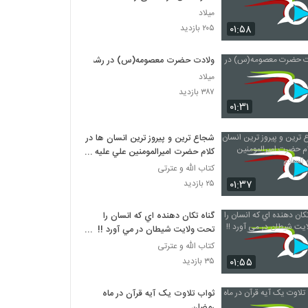
میلاد
۰۱:۵۸
۲۰۵ بازدید
ولادت حضرت معصومه(س) در رشت
میلاد
۳۸۷ بازدید
۰۱:۳۱
شجاع ترين و پيروز ترين انسان ها در
کلام حضرت اميرالمومنين علي عليه
السلام
کتاب الله و عترتی
۰۱:۳۷
۲۵ بازدید
گناه تکان دهنده اي که انسان را
تحت ولايت شيطان در مي آورد !!
مهم
کتاب الله و عترتی
۰۱:۵۵
۳۵ بازدید
ثواب تلاوت یک آیه قرآن در ماه
رمضان