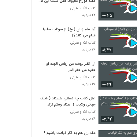
گفته مورخ معروف اهل سنت ابن عبد
ربه اندلسی
کتاب الله و عترتی
۰۰:۴۵
۲۲ بازدید
آیا امام زمان (عج) از سرداب سامرا
قیام می کنند؟!
کتاب الله و عترتی
۰۱:۴۷
۲۶ بازدید
ان القبر روضه من ریاض الجنه او
حفره من حفر النار
کتاب الله و عترتی
۰۰:۲۹
۳۰ بازدید
اهل کتاب چه کسانی هستند ( شبکه
جهانی ولایت ) استاد رستم نژاد
کتاب الله و عترتی
۰۲:۴۴
۲۸ بازدید
مقداری هم به فکر قیامت باشیم !