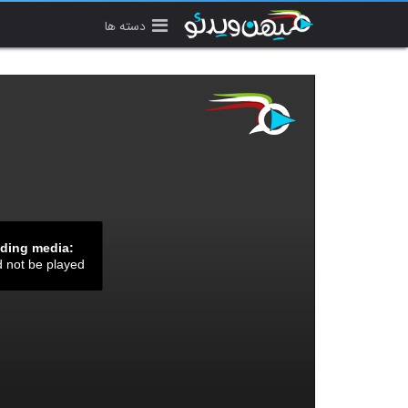
دسته ها
ading media:
d not be played