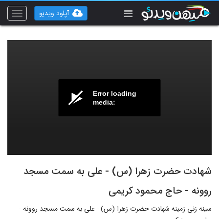
آپلود ویدیو
Toggle
vigation
Error loading
media:
شهادت حضرت زهرا (س) - علی به سمت مسجد
روونه - حاج محمود کریمی
سینه زنی زمینه شهادت حضرت زهرا (س) - علی به سمت مسجد روونه -