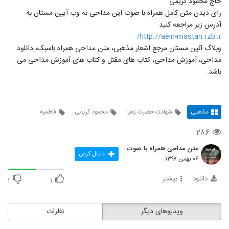
حاج محمود کریمی
رای دیدن متن کامل همراه با صوت این مداحی به وب آیین مستان به
آدرس زیر مراجعه کنید
http://aein-mastan.rzb.ir/
وبلاگ آئین مستان مرجع اشعار مذهبی، متن مداحی همراه باسبک، دانلود
مداحی، آموزش مداحی، کتاب های مقتل و کتاب های آموزش مداحی می
باشد.
مذهبی
شهادت حضرت زهرا
محمود کریمی
فاطمیه
۲۸۶
متن مداحی همراه با صوت
دنبال کردن
۰۶ بهمن ۱۳۹۷
دانلود
بیشتر
۱
۱
ویدیوهای دیگر
نظرات