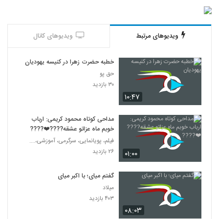
ویدیوهای مرتبط
ویدیوهای کانال
خطبه حضرت زهرا در کنیسه یهودیان
حق پو
۳۰ بازدید
۱۰:۴۷
مداحی کوتاه محمود کریمی: ارباب
خوبم ماه عزاتو عشقه????❤️????
فیلم، پویانمایی، سرگرمی، آموزشی،....
۲۶ بازدید
۰۱:۰۰
گفتم میای؛ با اکبر میای
میلاد
۴۰۳ بازدید
۰۸:۰۳