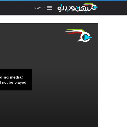
دسته ها
ading media:
d not be played