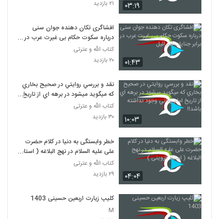
۲۱ بازدید
۰۳:۱۹
افشاگری تکان دهنده جوان سنی
درباره سکوت حکام بی غیرت عرب در
برابر جنایات اسرائیل
کتاب الله و عترتی
۲۰ بازدید
۰۱:۴۳
نقد و بررسي روايتي در صحيح بخاري
که ميگويد ميشود در برهه اي از تاريخ
امام زماني وجود نداشته باشد!!
کتاب الله و عترتی
۳۰ بازدید
۱۰:۰۳
خطر وابستگی به دنیا در کلام حضرت
علی علیه السلام در نهج البلاغه ( استاد
قزوینی )
کتاب الله و عترتی
۲۹ بازدید
۰۴:۰۴
کلیپ زیارت اربعین حسینی 1403
M