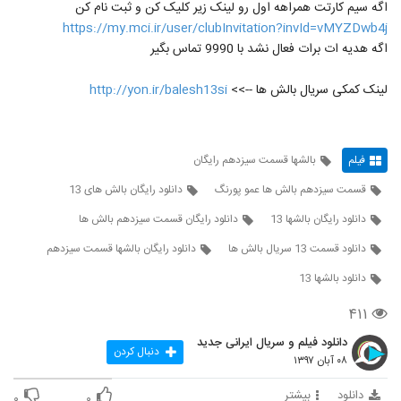
اگه سیم کارتت همراهه اول رو لینک زیر کلیک کن و ثبت نام کن
https://my.mci.ir/user/clubInvitation?invId=vMYZDwb4j
اگه هدیه ات برات فعال نشد با 9990 تماس بگیر
لینک کمکی سریال بالش ها -->>
http://yon.ir/balesh13si
فیلم
بالشها قسمت سیزدهم رایگان
قسمت سیزدهم بالش ها عمو پورنگ
دانلود رایگان بالش های 13
دانلود رایگان بالشها 13
دانلود رایگان قسمت سیزدهم بالش ها
دانلود قسمت 13 سریال بالش ها
دانلود رایگان بالشها قسمت سیزدهم
دانلود بالشها 13
۴۱۱
دانلود فیلم و سریال ایرانی جدید
دنبال کردن
۰۸ آبان ۱۳۹۷
دانلود
بیشتر
۰
۰