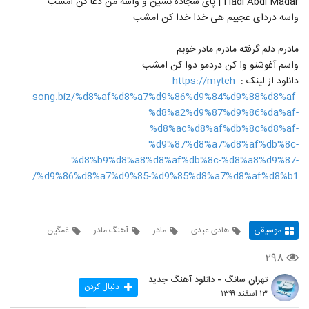
Hadi Abdi Madar | پای سجاده بشین و واسه من دعا کن امشب
واسه دردای عجیبم هی خدا خدا کن امشب
مادرم دلم گرفته مادرم مادر خوبم
واسم آغوشتو وا کن دردمو دوا کن امشب
دانلود از لینک :
https://myteh-
song.biz/%d8%af%d8%a7%d9%86%d9%84%d9%88%d8%af-
%d8%a2%d9%87%d9%86%da%af-
%d8%ac%d8%af%db%8c%d8%af-
%d9%87%d8%a7%d8%af%db%8c-
%d8%b9%d8%a8%d8%af%db%8c-%d8%a8%d9%87-
%d9%86%d8%a7%d9%85-%d9%85%d8%a7%d8%af%d8%b1/
موسیقی
هادی عبدی
مادر
آهنگ مادر
غمگین
۲۹۸
تهران سانگ - دانلود آهنگ جدید
دنبال کردن
۱۳ اسفند ۱۳۹۹