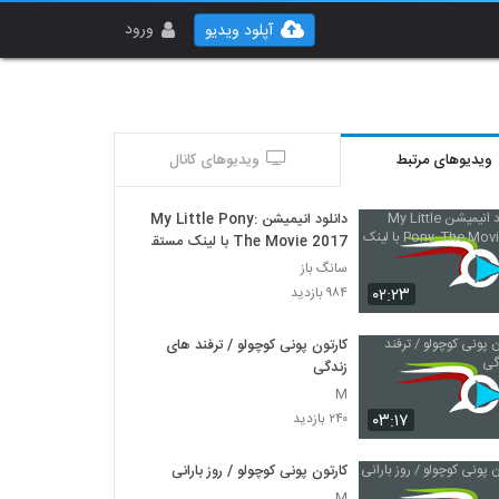
ورود
آپلود ویدیو
ویدیوهای مرتبط
ویدیوهای کانال
دانلود انیمیشن My Little Pony:
The Movie 2017 با لینک مستقیم
سانگ باز
۰۲:۲۳
۹۸۴ بازدید
کارتون پونی کوچولو / ترفند های
زندگی
M
۰۳:۱۷
۲۴۰ بازدید
کارتون پونی کوچولو / روز بارانی
M