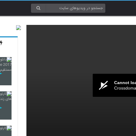
Cannot lo
Crossdomai