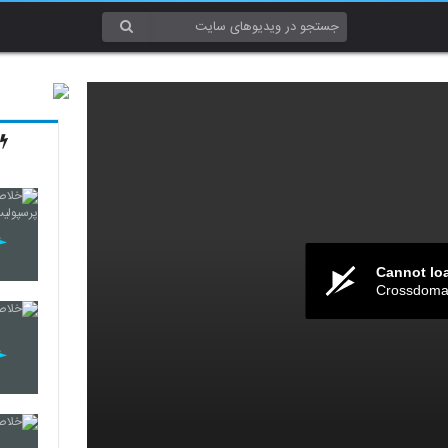
Cannot lo
Crossdomai