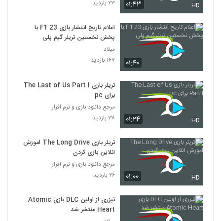
۲۳ بازدید
۰۱:۴۳
HD
اعلام تاریخ انتشار بازی F1 23 با
پخش نخستین تریلر گیم پلی
میلاد
۱۶۷ بازدید
۰۱:۴۰
تریلر بازی The Last of Us Part I
برای pc
مرجع دانلود بازی و نرم افزار
۳۸ بازدید
۰۱:۲۴
HD
تریلر بازی The Long Drive اموزش
انلاین بازی کردن
مرجع دانلود بازی و نرم افزار
۲۶ بازدید
۰۱:۰۰
HD
تیزری از اولین DLC بازی Atomic
Heart منتشر شد